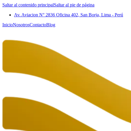
Saltar al contenido principal
Saltar al pie de página
Av. Aviacion N° 2836 Oficina 402, San Borja, Lima - Perú
Inicio
Nosotros
Contacto
Blog