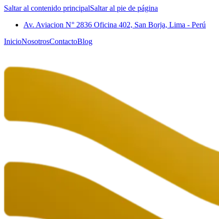
Saltar al contenido principal
Saltar al pie de página
Av. Aviacion N° 2836 Oficina 402, San Borja, Lima - Perú
Inicio
Nosotros
Contacto
Blog