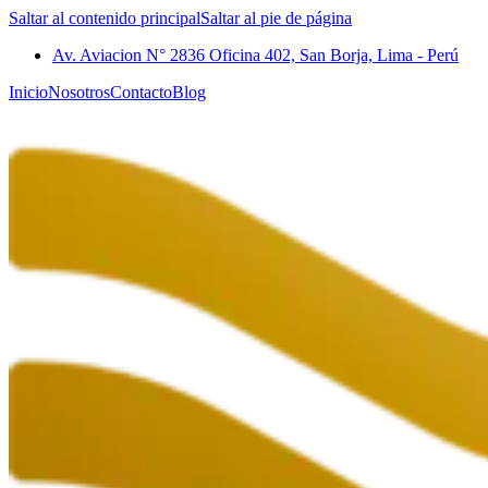
Saltar al contenido principal
Saltar al pie de página
Av. Aviacion N° 2836 Oficina 402, San Borja, Lima - Perú
Inicio
Nosotros
Contacto
Blog