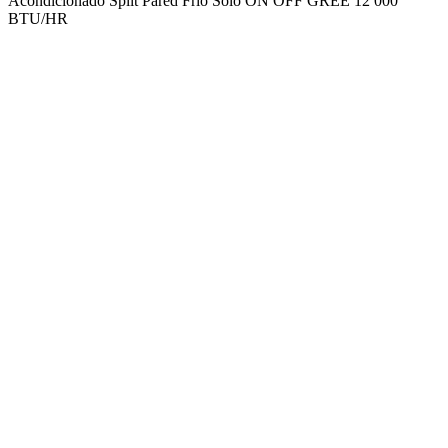
Acondicionado Split Pared Frio Solo ON OFF GREE 12 000
BTU/HR