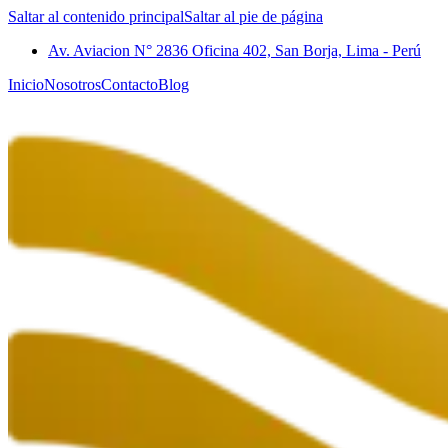
Saltar al contenido principal
Saltar al pie de página
Av. Aviacion N° 2836 Oficina 402, San Borja, Lima - Perú
Inicio
Nosotros
Contacto
Blog