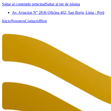
Saltar al contenido principal
Saltar al pie de página
Av. Aviacion N° 2836 Oficina 402, San Borja, Lima - Perú
Inicio
Nosotros
Contacto
Blog