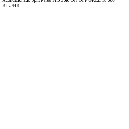
Acondicionado Split Pared Frio Solo ON OFF GREE 18 000
BTU/HR