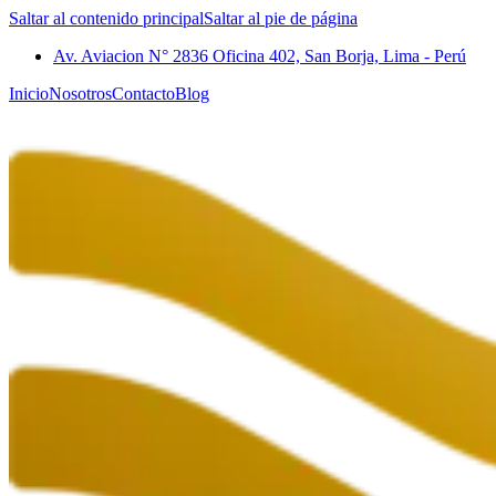
Saltar al contenido principal
Saltar al pie de página
Av. Aviacion N° 2836 Oficina 402, San Borja, Lima - Perú
Inicio
Nosotros
Contacto
Blog