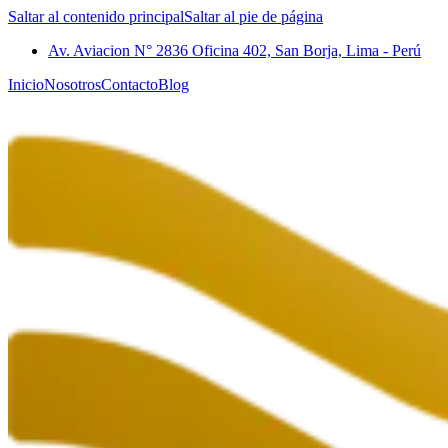
Saltar al contenido principal
Saltar al pie de página
Av. Aviacion N° 2836 Oficina 402, San Borja, Lima - Perú
Inicio
Nosotros
Contacto
Blog