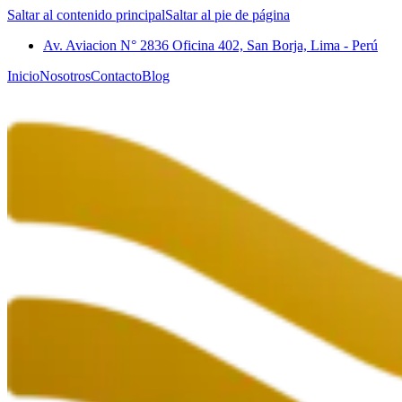
Saltar al contenido principal
Saltar al pie de página
Av. Aviacion N° 2836 Oficina 402, San Borja, Lima - Perú
Inicio
Nosotros
Contacto
Blog