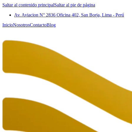
Saltar al contenido principal
Saltar al pie de página
Av. Aviacion N° 2836 Oficina 402, San Borja, Lima - Perú
Inicio
Nosotros
Contacto
Blog