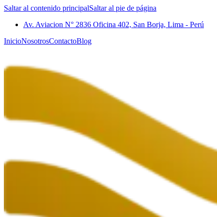
Saltar al contenido principal
Saltar al pie de página
Av. Aviacion N° 2836 Oficina 402, San Borja, Lima - Perú
Inicio
Nosotros
Contacto
Blog